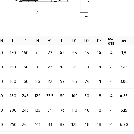
кол.
PN
L
L1
H
H1
D
D1
D2
D3
вес
отв.
40
130
160
79
22
42
65
15
14
4
1,8
40
150
160
81
22
48
75
18
14
4
2,45
40
160
160
86
22
57
85
24
14
4
3,00
40
180
245
126
33,5
60
100
30
18
4
4,85
40
200
245
135
34
76
110
40
18
4
5,15
40
250
245
141
33
89
125
48
18
4
6,90