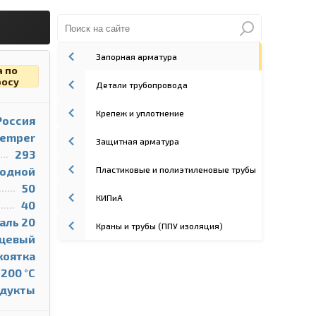
Запорная арматура
а по
росу
Детали трубопровода
Крепеж и уплотнение
Россия
emper
Защитная арматура
293
Пластиковые и полиэтиленовые трубы
одной
50
КИПиА
40
аль 20
Краны и трубы (ППУ изоляция)
цевый
коятка
 200 °С
одукты