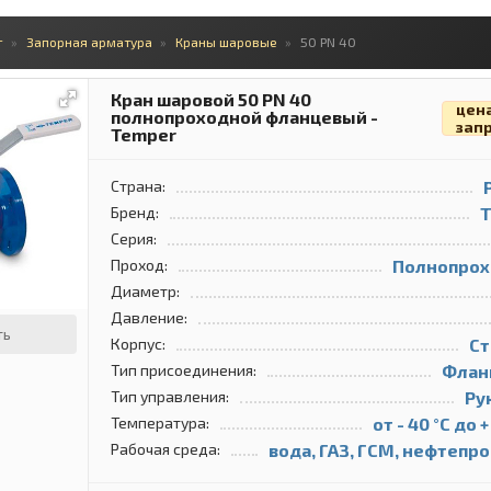
г
Запорная арматура
Краны шаровые
50 PN 40
Кран шаровой 50 PN 40
цен
полнопроходной фланцевый -
зап
Temper
Страна:
Бренд:
T
Серия:
Проход:
Полнопрох
Диаметр:
Давление:
ть
Корпус:
Ст
Тип присоединения:
Флан
Тип управления:
Ру
Температура:
от - 40 °С до +
Рабочая среда:
вода, ГАЗ, ГСМ, нефтепр