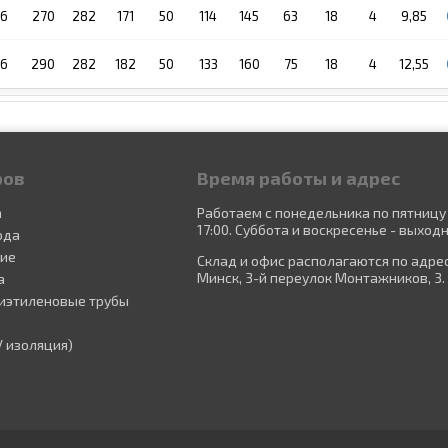
16
270
282
171
50
114
145
63
18
4
9,85
16
290
282
182
50
133
160
75
18
4
12,55
ров
Время работы и адрес
а
Работаем с понедельника по пятницу 
17:00. Суббота и воскресенье - выходн
ода
ние
Склад и офис располагаются по адресу
Минск, 3-й переулок Монтажников, 3.
а
иэтиленовые трубы
У изоляция)