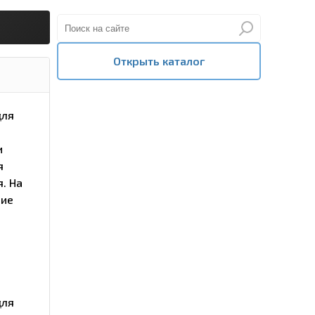
Открыть каталог
для
и
я
. На
ние
для