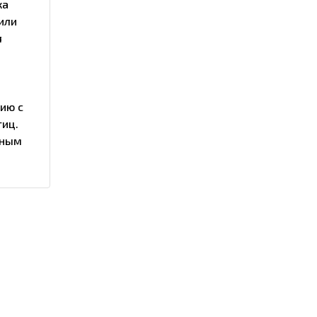
ка
или
я
ию с
тиц.
дным