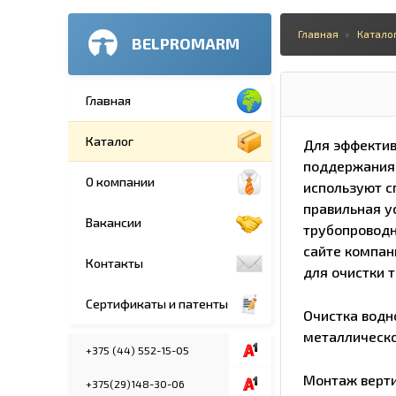
Главная
Катало
BELPROMARM
Главная
Каталог
Для эффектив
поддержания
О компании
используют с
правильная у
Вакансии
трубопроводн
сайте компан
Контакты
для очистки 
Сертификаты и патенты
Очистка водн
металлическо
+375 (44) 552-15-05
Монтаж верти
+375(29)148-30-06