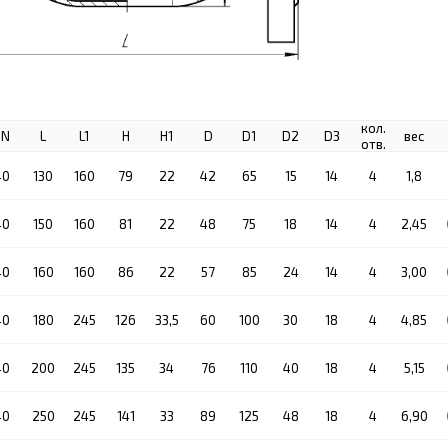
кол.
PN
L
L1
H
H1
D
D1
D2
D3
вес
отв.
40
130
160
79
22
42
65
15
14
4
1,8
40
150
160
81
22
48
75
18
14
4
2,45
40
160
160
86
22
57
85
24
14
4
3,00
40
180
245
126
33,5
60
100
30
18
4
4,85
40
200
245
135
34
76
110
40
18
4
5,15
40
250
245
141
33
89
125
48
18
4
6,90