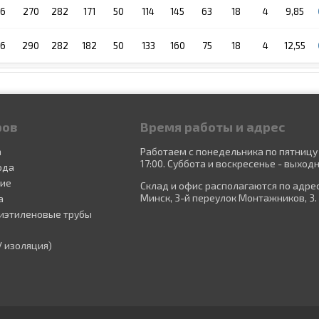
16
270
282
171
50
114
145
63
18
4
9,85
16
290
282
182
50
133
160
75
18
4
12,55
ров
Время работы и адрес
а
Работаем с понедельника по пятницу 
17:00. Суббота и воскресенье - выходн
ода
ние
Склад и офис располагаются по адресу
Минск, 3-й переулок Монтажников, 3.
а
иэтиленовые трубы
У изоляция)