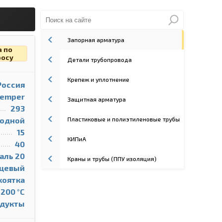
Запорная арматура
а по
росу
Детали трубопровода
Крепеж и уплотнение
Россия
emper
Защитная арматура
293
Пластиковые и полиэтиленовые трубы
одной
15
КИПиА
40
аль 20
Краны и трубы (ППУ изоляция)
цевый
коятка
 200 °С
одукты