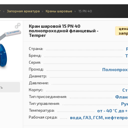
г
Запорная арматура
Краны шаровые
15 PN 40
Кран шаровой 15 PN 40
цен
полнопроходной фланцевый -
зап
Temper
Страна:
Бренд:
T
Серия:
Проход:
Полнопрох
Диаметр:
Давление:
ть
Корпус:
Ст
Тип присоединения:
Флан
Тип управления:
Ру
Температура:
от - 40 °С до +
Рабочая среда:
вода, ГАЗ, ГСМ, нефтепр