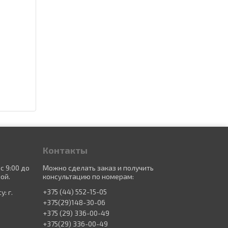
Контакты
с 9:00 до
Можно сделать заказ и получить
ой.
консультацию по номерам:
+375 (44) 552-15-05
: г.
+375(29)148-30-06
+375 (29) 336-00-49
+375(29) 336-00-49