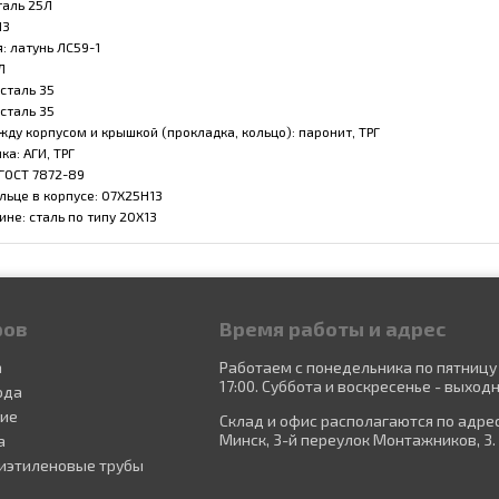
таль 25Л
13
: латунь ЛС59-1
Л
 сталь 35
 сталь 35
ду корпусом и крышкой (прокладка, кольцо): паронит, ТРГ
ка: АГИ, ТРГ
ГОСТ 7872-89
льце в корпусе: 07Х25Н13
ине: сталь по типу 20Х13
ров
Время работы и адрес
а
Работаем с понедельника по пятницу 
17:00. Суббота и воскресенье - выходн
ода
ние
Склад и офис располагаются по адресу
Минск, 3-й переулок Монтажников, 3.
а
иэтиленовые трубы