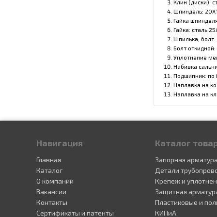
Клин (диски): с
Шпиндель: 20Х
Гайка шпинделя
Гайка: сталь 25
Шпилька, болт:
Болт откидной:
Уплотнение меж
Набивка сальни
Подшипник: по 
Наплавка на ко
Наплавка на кл
Навигация
Каталог това
Главная
Запорная арматур
Каталог
Детали трубопров
О компании
Крепеж и уплотне
Вакансии
Защитная арматур
Контакты
Пластиковые и пол
Сертификаты и патенты
КИПиА