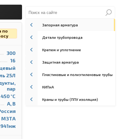
Запорная арматура
а по
росу
Детали трубопровода
Крепеж и уплотнение
300
16
Защитная арматура
цевый
Пластиковые и полиэтиленовые трубы
ль 25Л
дукты,
КИПиА
пар
+ 450 °С
Краны и трубы (ППУ изоляция)
A, B
Россия
МЗТА
с941нж