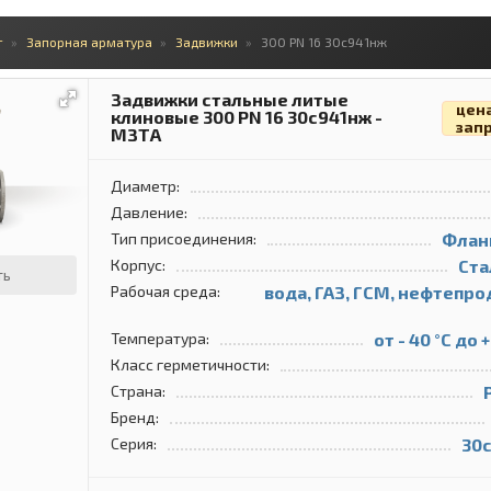
г
Запорная арматура
Задвижки
300 PN 16 30с941нж
Задвижки стальные литые
цен
клиновые 300 PN 16 30с941нж -
зап
МЗТА
Диаметр:
Давление:
Тип присоединения:
Флан
Корпус:
Ста
ть
Рабочая среда:
вода, ГАЗ, ГСМ, нефтепро
Температура:
от - 40 °С до 
Класс герметичности:
Страна:
Бренд:
Серия:
30