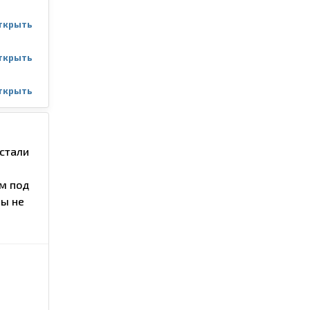
ткрыть
ткрыть
ткрыть
 стали
м под
бы не